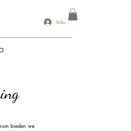
Inloggen
p
ning
aarom bieden we