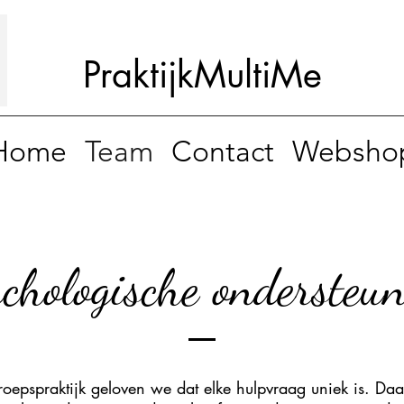
Praktijk
MultiMe
Home
Team
Contact
Websho
chologische ondersteu
roepspraktijk geloven we dat elke hulpvraag uniek is. D