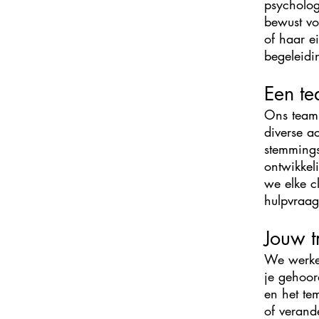
psycholog
bewust vo
of haar e
begeleidi
Een te
Ons team 
diverse a
stemmings
ontwikkel
we elke c
hulpvraag
​Jouw 
We werken
je gehoor
en het te
of verand