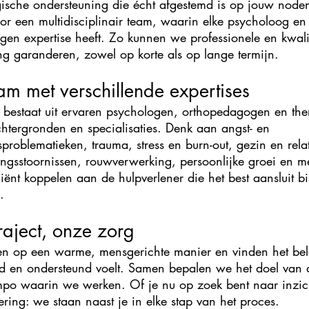
ische ondersteuning die écht afgestemd is op jouw node
or een multidisciplinair team, waarin elke psycholoog en 
igen expertise heeft. Zo kunnen we professionele en kwali
ng garanderen, zowel op korte als op lange termijn.​
am met verschillende expertises
bestaat uit ervaren psychologen, orthopedagogen en the
chtergronden en specialisaties. Denk aan angst- en
problematieken, trauma, stress en burn-out, gezin en relat
ingsstoornissen, rouwverwerking, persoonlijke groei en 
liënt koppelen aan de hulpverlener die het best aansluit b
.
traject, onze zorg
 op een warme, mensgerichte manier en vinden het bela
d en ondersteund voelt. Samen bepalen we het doel van 
mpo waarin we werken. Of je nu op zoek bent naar inzic
ering: we staan naast je in elke stap van het proces.