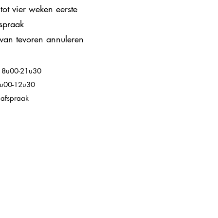
tot vier weken eerste
spraak
van tevoren annuleren
t 8u00-21u30
8u00-12u30
afspraak