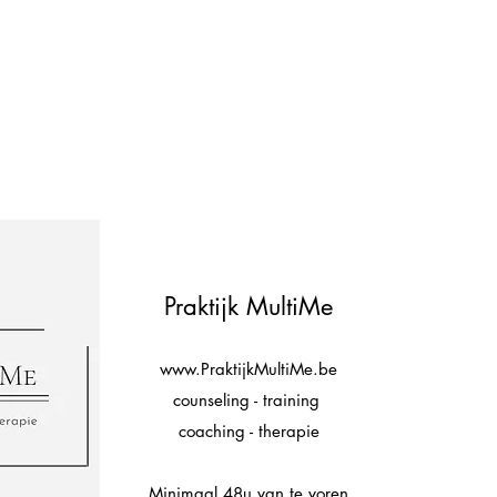
Praktijk MultiMe
www.PraktijkMultiMe.be
counseling - training
coaching - therapie
Minimaal 48u van te voren