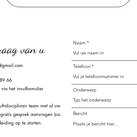
Naam
raag van u
@gmail.com
Telefoon
 89 66
via het invulformulier
Onderwerp
ltidisciplinair team met al uw
Bericht
 gratis gesprek aanvragen (ca.
leiding op te starten.