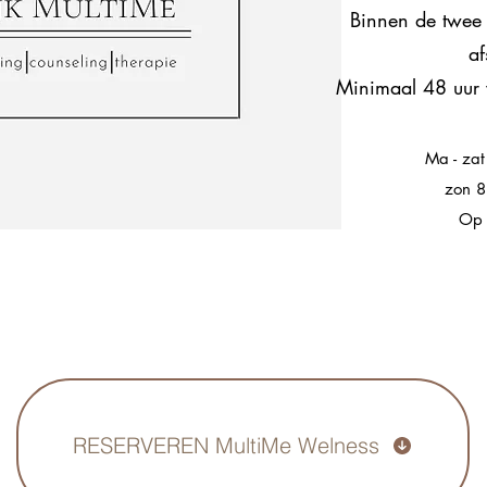
Binnen de twee 
af
Minimaal 48 uur 
Ma - za
zon 
Op 
RESERVEREN MultiMe Welness