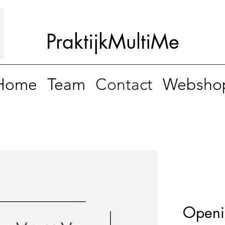
Praktijk
MultiMe
Home
Team
Contact
Websho
Openi