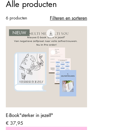
Alle producten
6 producten
Filteren en sorteren
NIEUW
E-Book"sterker in jezelf"
Prijs
€ 37,95