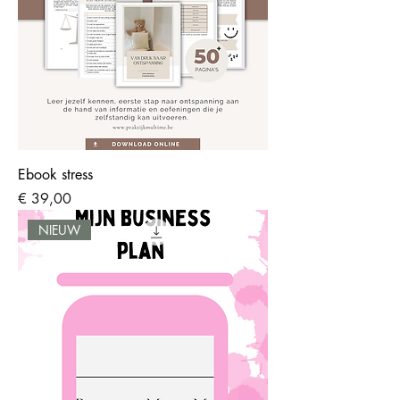
Ebook stress
Prijs
€ 39,00
NIEUW