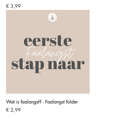
Prijs
€ 3,99
Wat is faalangst? - Faalangst folder
Prijs
€ 2,99