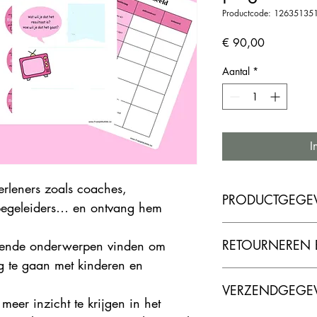
Productcode: 12635135
Prijs
€ 90,00
Aantal
*
I
erleners zoals coaches, 
PRODUCTGEGE
begeleiders… en ontvang hem 
Via een link die je ont
RETOURNEREN 
illende onderwerpen vinden om 
ontvang je een link o
g te gaan met kinderen en 
Er is geen mogelijkhei
VERZENDGEGE
het product. 
meer inzicht te krijgen in het 