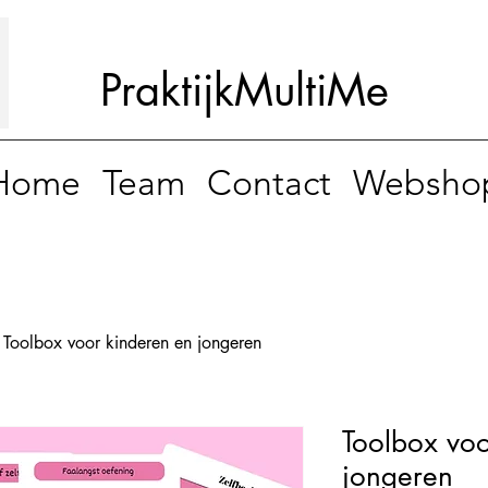
Praktijk
MultiMe
Home
Team
Contact
Websho
Toolbox voor kinderen en jongeren
Toolbox voo
jongeren