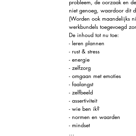
probleem, de oorzaak en de 
niet genoeg, waardoor dit de
(Worden ook maandelijks ni
werkbundels toegevoegd zond
De inhoud tot nu toe:
- leren plannen 
- rust & stress 
- energie 
- zelfzorg
- omgaan met emoties 
- faalangst 
- zelfbeeld 
- assertiviteit 
- wie ben ik? 
- normen en waarden 
- mindset 
…