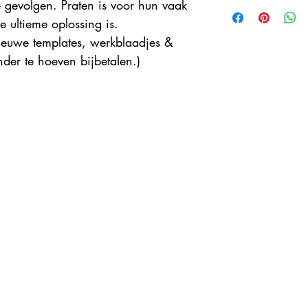
gevolgen. Praten is voor hun vaak 
Er zijn geen verzendk
doordat dit een online
 ultieme oplossing is. 
euwe templates, werkblaadjes & 
er te hoeven bijbetalen.) 