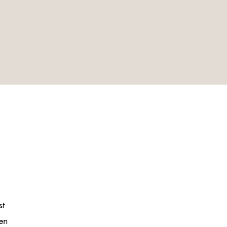
st
een