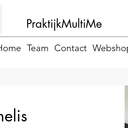
Praktijk
MultiMe
Home
Team
Contact
Websho
elis