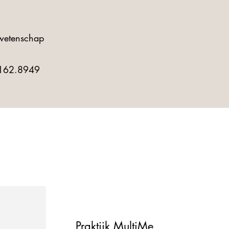
 wetenschap
3162.8949
Praktijk MultiMe