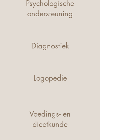
Psychologische
ondersteuning
Diagnostiek
Logopedie
Voedings- en
dieetkunde